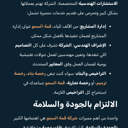
الاستشارات الهندسية
المتخصصة. الشركة تهتم بعملائها
بشكل كبير وتحرص على تقديم خدمات متميزة تشمل:
إدارة المشاريع
: من الألف للياء،
قمة السمو
تتولى إدارة
المشاريع لضمان تنفيذها بأفضل شكل ممكن.
الإشراف الهندسي
:
الشركة
تشرف على كل
التصاميم
اللي تنفذها، وتعين مهندسين لعمل جولات تفتيشية
يومية لضمان العمل وفق
المعايير
المحددة.
التراخيص والبناء
: سواء كنت تبغى
رخصة بناء
،
رخصة
ترميم
، أو
رخصة تجارية
،
قمة السمو
تساعدك في
استخراج كل
التراخيص
اللازمة.
الالتزام بالجودة والسلامة
واحدة من أهم مميزات
شركة قمة السمو
هي اهتمامها الكبير
بالجودة
و
السلامة
. الشركة توفر
تقارير دورية
وشفافية في