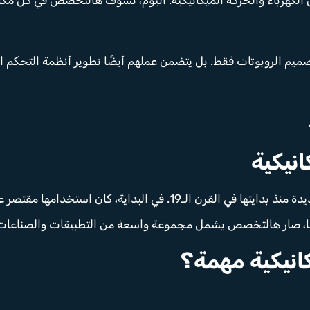
يم الروبوتات فقط. بل يتضمن عملهم أيضًا تطوير أنظمة التحكم الآل
نيكية
الهندسة الكهروميكانيكية مرت بمراحل تطور عديدة منذ بدايتها في القرن ال
وجيا، صار هالتخصص يشمل مجموعة واسعة من التطبيقات والصناعات
انيكية مهمة؟