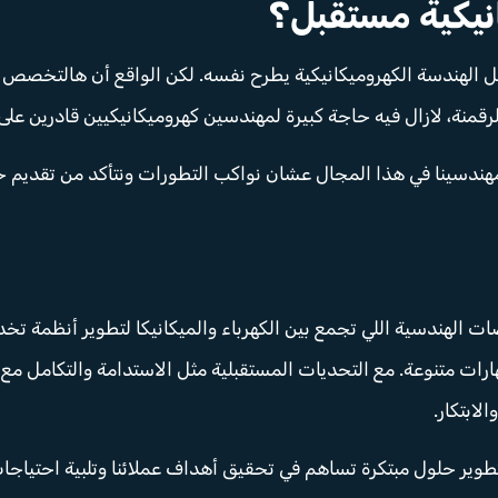
نيكية مستقبل؟
ل الهندسة الكهروميكانيكية يطرح نفسه. لكن الواقع أن هالتخصص ل
لرقمنة، لازال فيه حاجة كبيرة لمهندسين كهروميكانيكيين قادرين عل
 مهندسينا في هذا المجال عشان نواكب التطورات ونتأكد من تقديم 
ت الهندسية اللي تجمع بين الكهرباء والميكانيكا لتطوير أنظمة تخدم
ات متنوعة. مع التحديات المستقبلية مثل الاستدامة والتكامل مع ا
لابتكار.
طوير حلول مبتكرة تساهم في تحقيق أهداف عملائنا وتلبية احتياجا